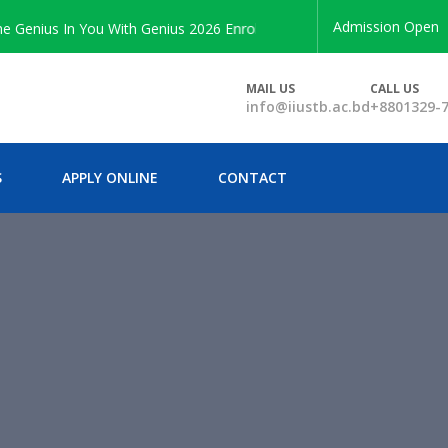
Admission Open
ius In You With Genius 2026 Enrollment
MAIL US
CALL US
info@iiustb.ac.bd
+8801329-
S
APPLY ONLINE
CONTACT