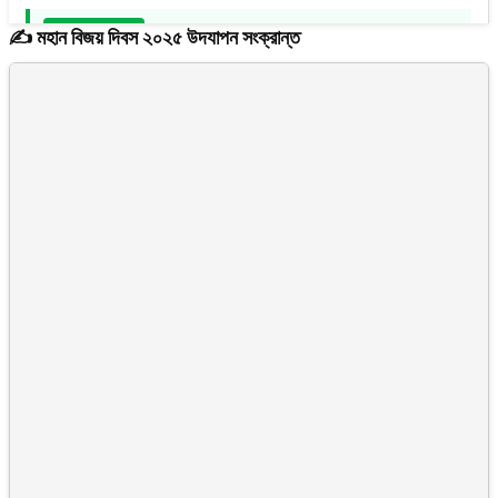
05 May 2026
✍️ মহান বিজয় দিবস ২০২৫ উদযাপন সংক্রান্ত
| স্প্রিং-২০২৬ সেমিস্টার পর্যন্ত শিক্ষার্থীদের বকেয়া সংক্রান্ত
📂 Administrative
10 Mar 2026
| ছুটি সংক্রান্ত নোটিশ
📂 Administrative
16 Feb 2026
| পবিত্র মাহে রমাযান মাসে একাডেমিক ও প্রশাসনিক কার্যক্রম সংক্রান্ত
📂 Administrative
10 Feb 2026
| ত্রয়োদশ সংসদ নির্বাচন ও গণভোট সংক্রান্ত ছুটির নোটিশ
📂 Administrative